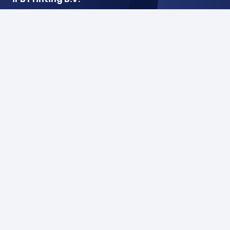
De Hoeven 18
5541 RJ Reusel
Nederland
Postbus 22
5540 AA Reusel
Nederland
Menu
Home
Over ons
Nieuws
Vacatures
Producten