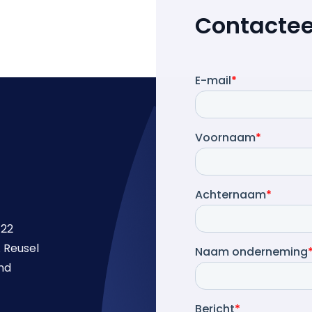
Contactee
 22
 Reusel
nd