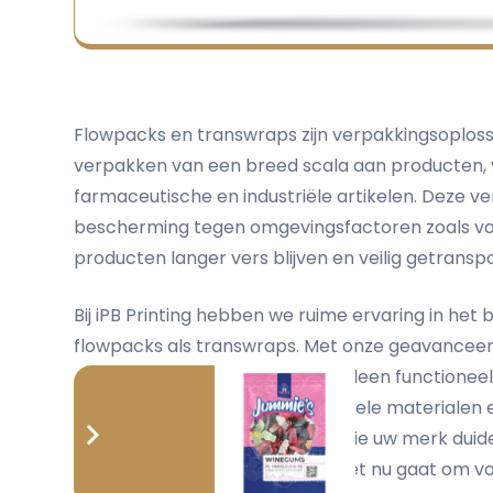
Flowpacks en transwraps zijn verpakkingsoplossin
verpakken van een breed scala aan producten, 
farmaceutische en industriële artikelen. Deze 
bescherming tegen omgevingsfactoren zoals voc
producten langer vers blijven en veilig getrans
Bij iPB Printing hebben we ruime ervaring in he
flowpacks als transwraps. Met onze geavancee
ervoor dat uw verpakking niet alleen functioneel
professioneel oogt. Dankzij flexibele materiale
kunnen wij ontwerpen creëren die uw merk duid
van consumenten trekken. Of het nu gaat om vo