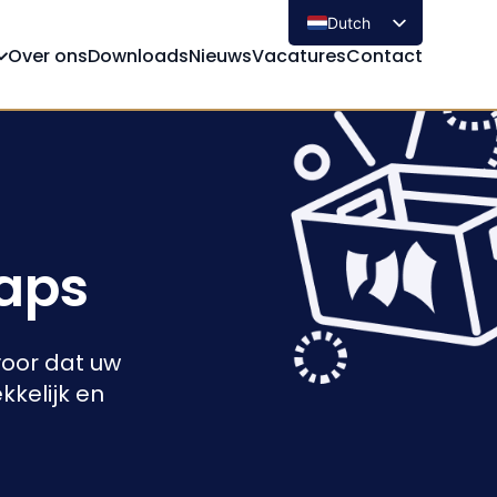
Dutch
Over ons
Downloads
Nieuws
Vacatures
Contact
aps
oor dat uw
kkelijk en