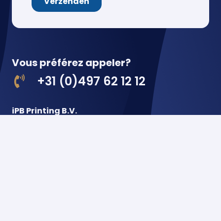
Vous préférez appeler?
+31 (0)497 62 12 12
iPB Printing B.V.
De Hoeven 18
5541 RJ Reusel
Pays-Bas
Postbus 22
5540 AA Reusel
Pays-Bas