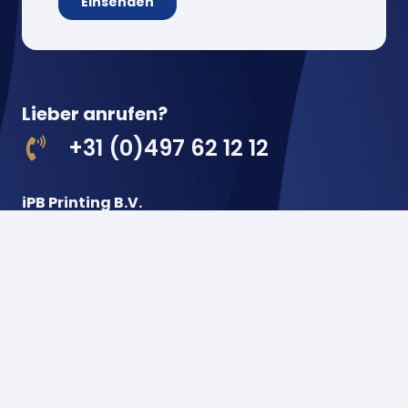
Lieber anrufen?
+31 (0)497 62 12 12
iPB Printing B.V.
De Hoeven 18
5541 RJ Reusel
Niederlande
Postbus 22
5540 AA Reusel
Niederlande